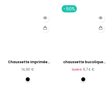
-50%
Chaussette imprimée
chaussette bucolique
bambou...
bambou
14,90 €
6,74 €
13,48 €
Multicolore
Multicolore