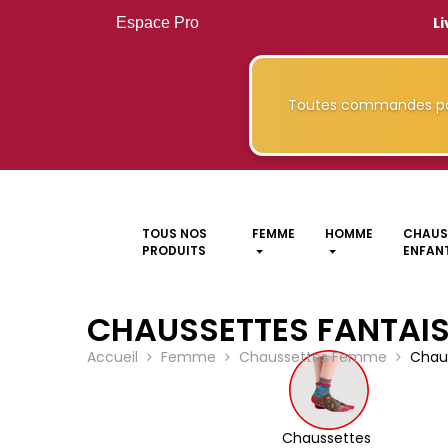
Li
Espace Pro
Toutes commandes pa
TOUS NOS
FEMME
HOMME
CHAUS
PRODUITS
ENFANT
CHAUSSETTES FANTAIS
Accueil
Femme
Chaussettes Femme
Chaus
Chaussettes 