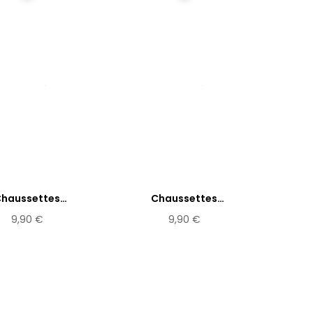
haussettes
Chaussettes
épareillées...
dépareillées...
9,90 €
9,90 €