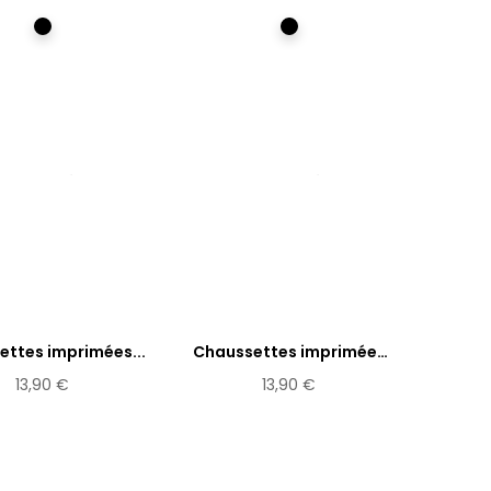
Multicolore
Multicolore
ttes imprimées...
Chaussettes imprimées
Radha
13,90 €
13,90 €