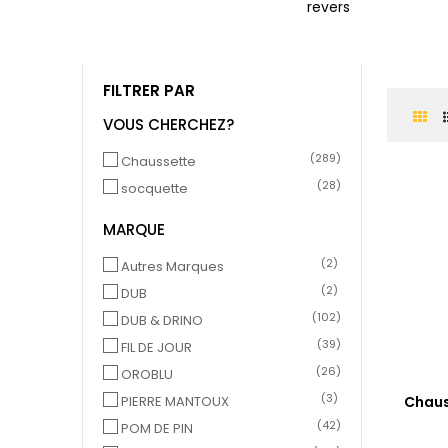
revers
FILTRER PAR
VOUS CHERCHEZ?
(289)
Chaussette
(28)
socquette
MARQUE
(2)
Autres Marques
(2)
DUB
(102)
DUB & DRINO
(39)
FIL DE JOUR
(26)
OROBLU
(3)
PIERRE MANTOUX
Chaus
(42)
POM DE PIN