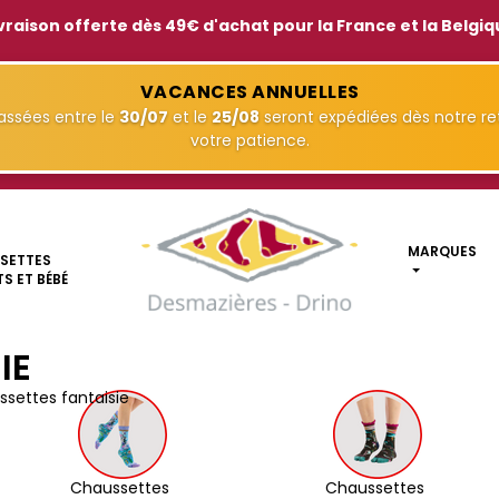
vraison offerte dès 49€ d'achat pour la France et la Belgi
VACANCES ANNUELLES
ssées entre le
30/07
et le
25/08
seront expédiées dès notre ret
votre patience.
MARQUES
SETTES
S ET BÉBÉ
IE
settes fantaisie
Chaussettes 
Chaussettes 