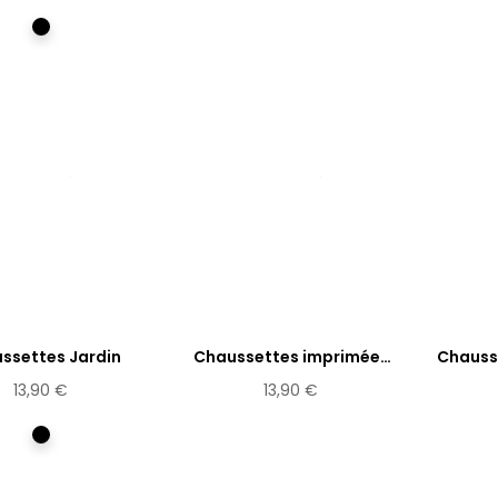
Multicolore
ssettes Jardin
Chaussettes imprimées
Chausse
Yule
13,90 €
13,90 €
Multicolore