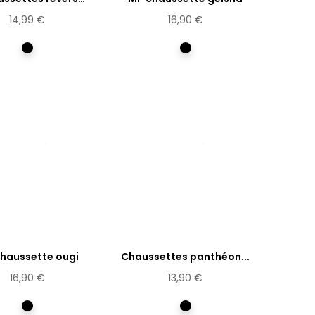
Evantails
14,99 €
16,90 €
Multicolore
Multicolore
haussette ougi
Chaussettes panthéon...
16,90 €
13,90 €
Multicolore
Multicolore