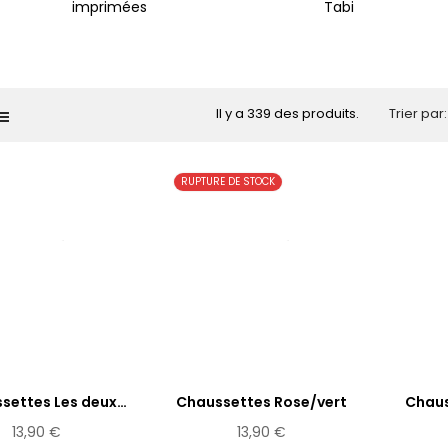
imprimées
Tabi
Il y a 339 des produits.
Trier par:
RUPTURE DE STOCK
settes Les deux
Chaussettes Rose/vert
Chaus
sœurs
13,90 €
13,90 €