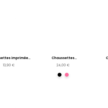
ettes imprimées
Chaussettes
C
Heidi
transparentes...
tr
13,90 €
24,00 €
Noir
Rose