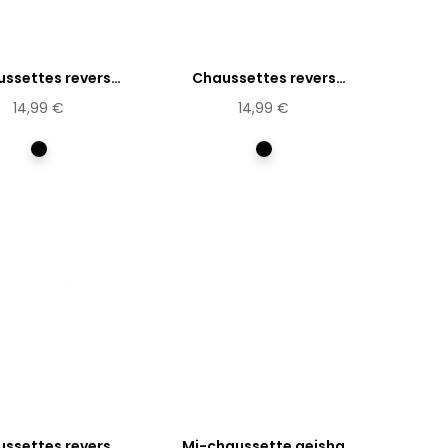
ssettes revers
Chaussettes revers
Rosarum
Peluche
14,99 €
14,99 €
Multicolore
Multicolore
ssettes revers
Mi-chaussette geisha