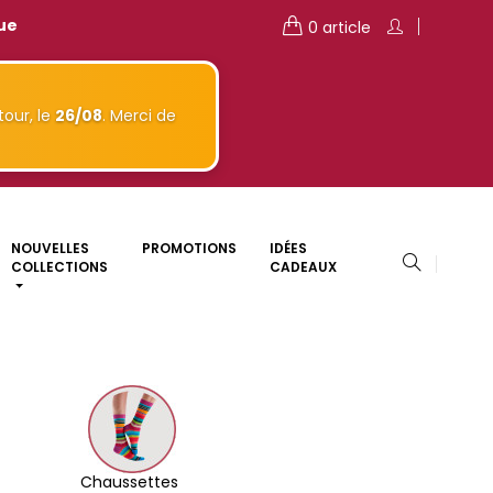
que
0 article
our, le
26/08
. Merci de
NOUVELLES
PROMOTIONS
IDÉES
COLLECTIONS
CADEAUX
Chaussettes 