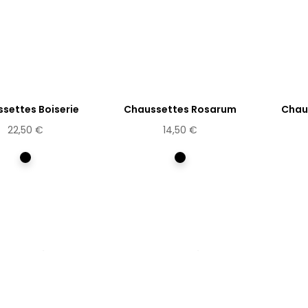
settes Boiserie
Chaussettes Rosarum
Chau
22,50 €
14,50 €
Multicolore
Multicolore