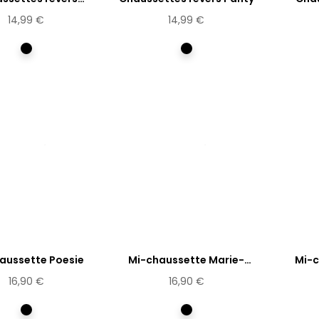
Dandelion
14,99 €
14,99 €
Multicolore
Multicolore
aussette Poesie
Mi-chaussette Marie-
Mi-c
Antoinette
16,90 €
16,90 €
Multicolore
Multicolore