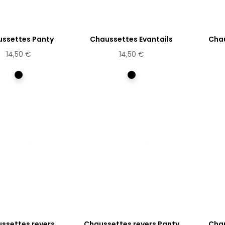
ssettes Panty
Chaussettes Evantails
Chau
14,50 €
14,50 €
Multicolore
Multicolore
ssettes revers
Chaussettes revers Panty
Chau