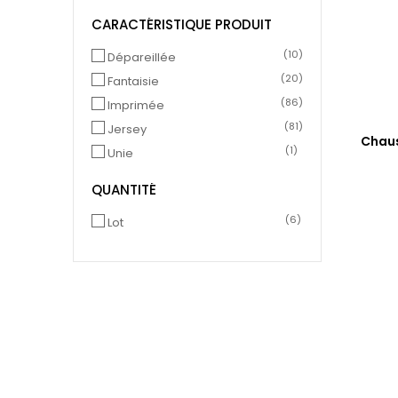
CARACTÉRISTIQUE PRODUIT
(10)
Dépareillée
(20)
Fantaisie
(86)
Imprimée
(81)
Jersey
Chaus
(1)
Unie
QUANTITÉ
(6)
Lot