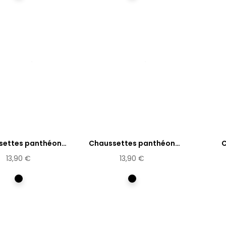
settes panthéon
Chaussettes panthéon
C
Olympe...
Rosa...
d
13,90 €
13,90 €
Multicolore
Multicolore