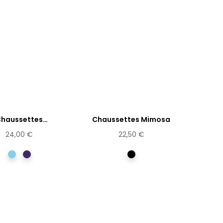
haussettes
Chaussettes Mimosa
ansparentes...
24,00 €
22,50 €
Bleu
Violet
Multicolore
ciel