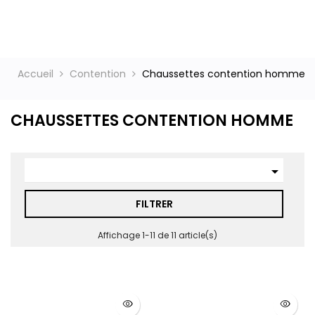
ct
Accueil
Contention
Chaussettes contention homme
CHAUSSETTES CONTENTION HOMME

FILTRER
Affichage 1-11 de 11 article(s)