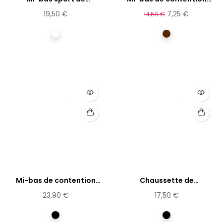
contention...
coton...
19,50 €
7,25 €
14,50 €
Blanc
Marron
Mi-bas de contention
Chaussette de
coton
contention...
23,90 €
17,50 €
Noir
Noir