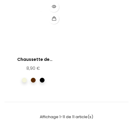
Chaussette de
contention en...
8,90 €
Beige
Marron
Noir
Affichage 1-11 de 11 article(s)