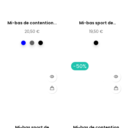
Mi-bas de contention...
Mi-bas sport de
contention...
20,50 €
19,50 €
Bleu
Gris
Noir
Noir
-50%
Mi-bas sport de
Mi-bas de contention