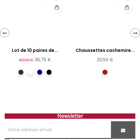
‹
›
Lot de 10 paires de...
Chaussettes cachemire...
36,75 €
20,50 €
49,00 €
anthracite
Assorti
Marine
Noir
Rouille
Newsletter