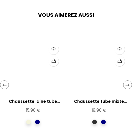
VOUS AIMEREZ AUSSI
‹
›
Chaussette laine tube
Chaussette tube mixte
sans...
sans...
15,90 €
18,90 €
Beige
Bleu
anthracite
Marine
marine