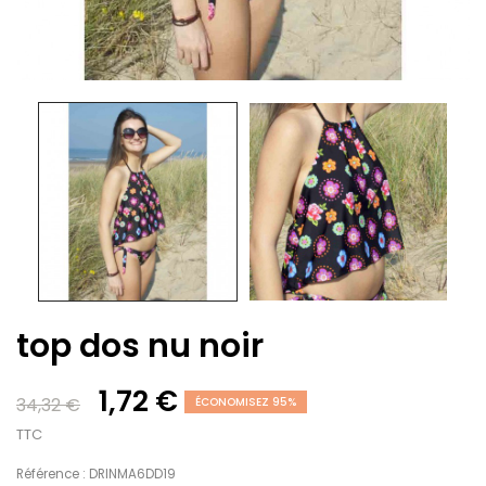
top dos nu noir
1,72 €
34,32 €
ÉCONOMISEZ 95%
TTC
Référence : DRINMA6DD19