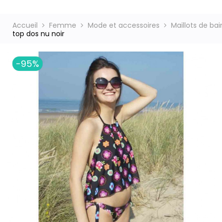
Accueil
Femme
Mode et accessoires
Maillots de bai
top dos nu noir
ct
-95%