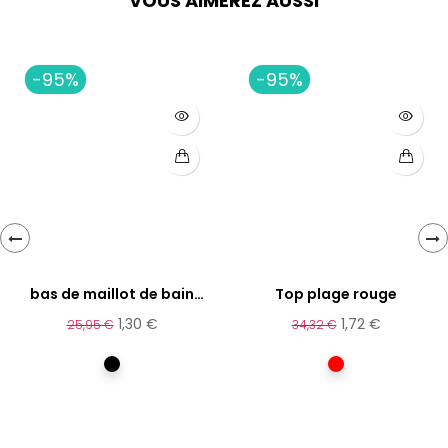
VOUS AIMEREZ AUSSI
-95%
-95%
‹
›
bas de maillot de bain
Top plage rouge
noir
1,30 €
1,72 €
25,95 €
34,32 €
Noir
Rouge