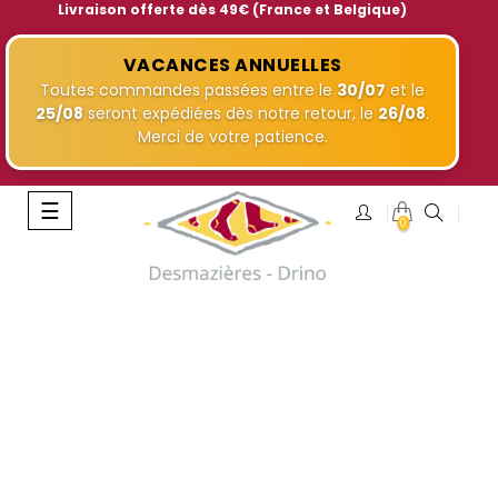
Livraison offerte dès 49€ (France et Belgique)
VACANCES ANNUELLES
Toutes commandes passées entre le
30/07
et le
25/08
seront expédiées dès notre retour, le
26/08
.
Merci de votre patience.
Basculer
☰
0
la
navigation