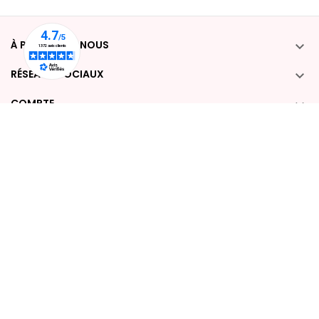
À PROPOS DE NOUS

RÉSEAUX SOCIAUX

COMPTE

POUR NOUS CONTACTER :

Desmazieres-Drino Tous droits réservés.
Mentions légales - CGV - Paiement - retours