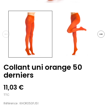
Collant uni orange 50
derniers
11,03 €
TTC
Référence : KHOR050FJ51