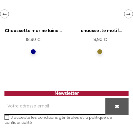
‹
›
Chaussette marine laine...
chaussette motif
jacquard...
18,90 €
18,90 €
Marine
Kaki
Newsletter
J'accepte les conditions générales et la politique de
confidentialité