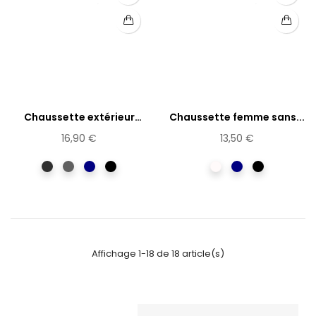
Chaussette extérieur
Chaussette femme sans...
laine...
16,90 €
13,50 €
anthracite
Gris
Marine
Noir
blanc
Bleu
Noir
neige
marine
Affichage 1-18 de 18 article(s)