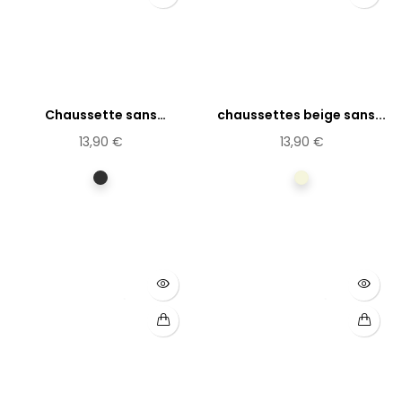
Chaussette sans
chaussettes beige sans...
élastique...
13,90 €
13,90 €
anthracite
Beige