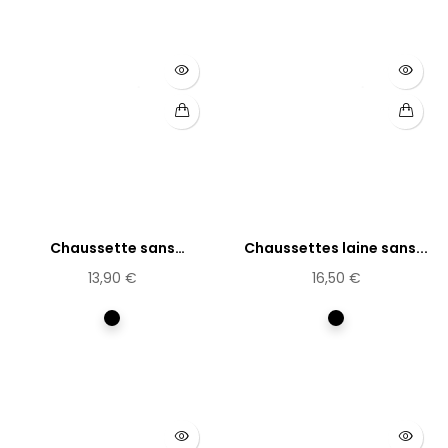
Chaussette sans
Chaussettes laine sans...
élastique,...
13,90 €
16,50 €
Noir
Noir