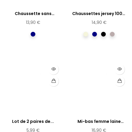
Chaussette sans
Chaussettes jersey 100%
élastique...
pur...
13,90 €
14,90 €
Marine
Beige
Marine
Noir
Tourterel
Lot de 2 paires de...
Mi-bas femme laine
majoritaire
5,99 €
16,90 €