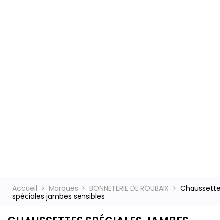
ct
Accueil
Marques
BONNETERIE DE ROUBAIX
Chaussette
spéciales jambes sensibles