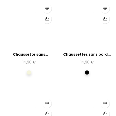
Chaussette sans
Chaussettes sans bord...
élastique...
14,90 €
14,90 €
Beige
Noir