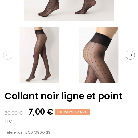
Collant noir ligne et point
7,00 €
20,00 €
ÉCONOMISEZ 65%
TTC
Référence : BC67396OR19