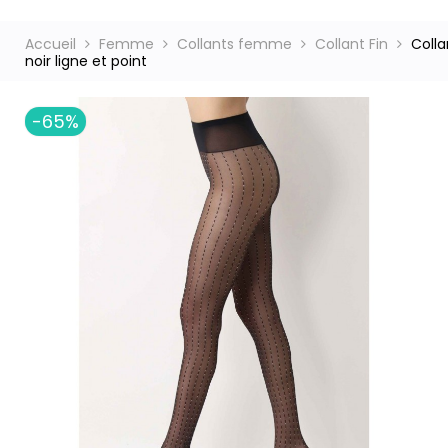
Accueil
Femme
Collants femme
Collant Fin
Colla
noir ligne et point
ct
-65%