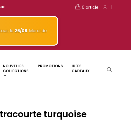
que
0 article
our, le
26/08
. Merci de
NOUVELLES
PROMOTIONS
IDÉES
COLLECTIONS
CADEAUX
tracourte turquoise