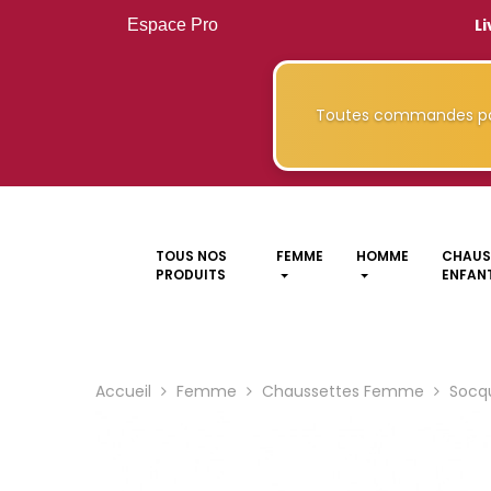
Li
Espace Pro
Toutes commandes pa
TOUS NOS
FEMME
HOMME
CHAUS
PRODUITS
ENFANT
Accueil
Femme
Chaussettes Femme
Socq