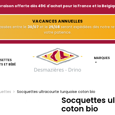
vraison offerte dès 49€ d'achat pour la France et la Belgi
VACANCES ANNUELLES
ssées entre le
30/07
et le
25/08
seront expédiées dès notre ret
votre patience.
MARQUES
SETTES
S ET BÉBÉ
uettes
Socquettes ultracourte turquoise coton bio
Socquettes ul
coton bio