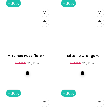
-30%
-30%
Mitaines Passiflore -...
Mitaine Orange -
Fabriquées...
29,75 €
29,75 €
42,50 €
42,50 €
Noir
Multicolore
-30%
-30%