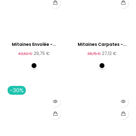
Mitaines Envolée -...
Mitaines Carpates -...
29,75 €
27,12 €
42,50 €
38,75 €
Noir
Multicolore
-30%