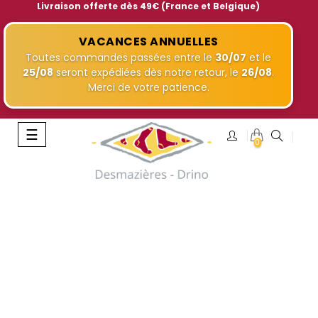
Livraison offerte dès 49€ (France et Belgique)
VACANCES ANNUELLES
Toutes commandes passées entre le
30/07
et le
25/08
seront expédiées dès notre retour, le
26/08
.
Merci de votre patience.
Basculer
☰
0
la
navigation