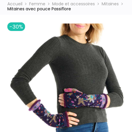
Accueil
Femme
Mode et accessoires
Mitaines
Mitaines avec pouce Passiflore
ct
-30%