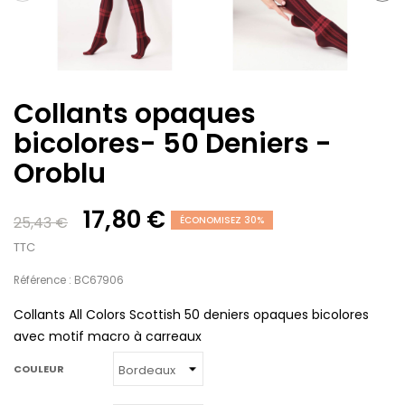
Collants opaques
bicolores- 50 Deniers -
Oroblu
17,80 €
25,43 €
ÉCONOMISEZ 30%
TTC
Référence : BC67906
Collants All Colors Scottish 50 deniers opaques bicolores
avec motif macro à carreaux
COULEUR