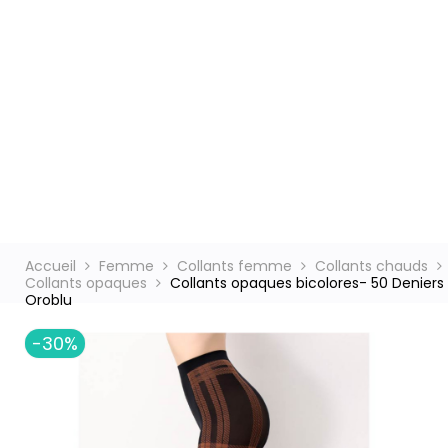
ct
Accueil
Femme
Collants femme
Collants chauds
Collants opaques
Collants opaques bicolores- 50 Deniers
Oroblu
-30%