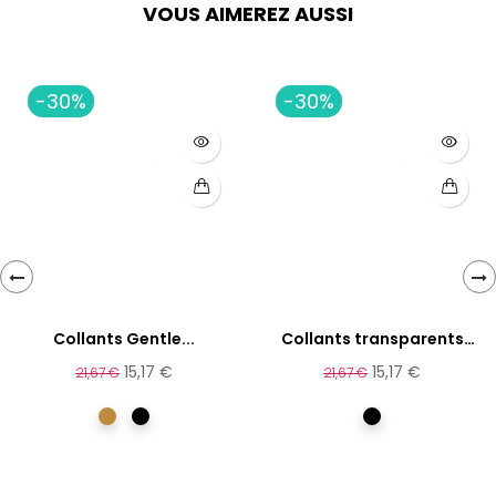
VOUS AIMEREZ AUSSI
-30%
-30%
‹
›
Collants Gentle...
Collants transparents
effet...
15,17 €
15,17 €
21,67 €
21,67 €
camel
Noir
Noir