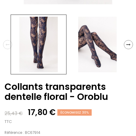
Collants transparents
dentelle floral - Oroblu
17,80 €
25,43 €
ÉCONOMISEZ 30%
TTC
Référence : BC67914