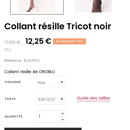
Collant résille Tricot noir
12,25 €
17,50 €
ÉCONOMISEZ 30%
TTC
Référence : BC67803
Collant résille de OROBLU
COULEUR
Guide des tailles
TAILLE
QUANTITÉ