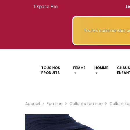
Li
Espace Pro
Toutes commandes pa
TOUS NOS
FEMME
HOMME
CHAUS
PRODUITS
ENFANT
Accueil
Femme
Collants femme
Collant fa