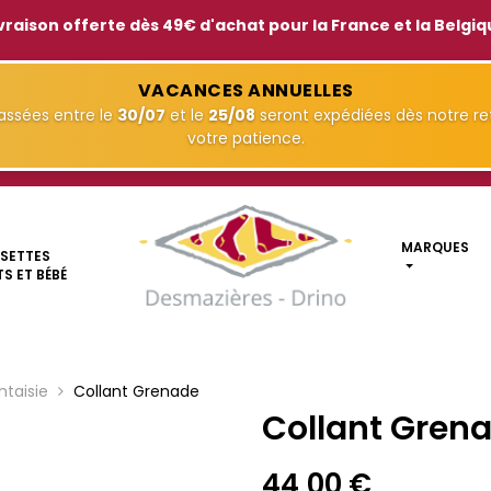
vraison offerte dès 49€ d'achat pour la France et la Belgi
VACANCES ANNUELLES
ssées entre le
30/07
et le
25/08
seront expédiées dès notre ret
votre patience.
MARQUES
SETTES
S ET BÉBÉ
ntaisie
Collant Grenade
Collant Gren
44,00 €