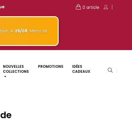
que
0 article
our, le
26/08
. Merci de
NOUVELLES
PROMOTIONS
IDÉES
COLLECTIONS
CADEAUX
ade