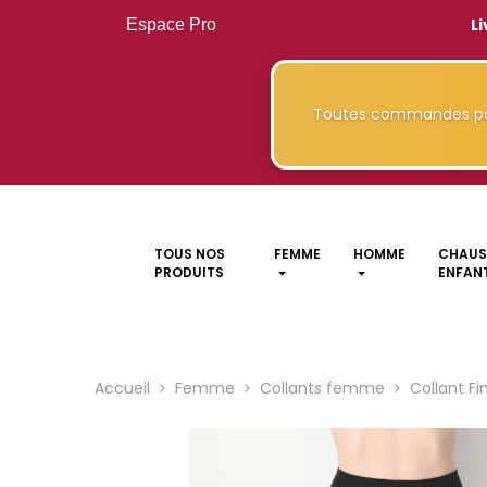
Li
Espace Pro
Toutes commandes pa
TOUS NOS
FEMME
HOMME
CHAUS
PRODUITS
ENFANT
Accueil
Femme
Collants femme
Collant Fi