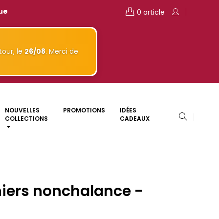
que
0 article
our, le
26/08
. Merci de
NOUVELLES
PROMOTIONS
IDÉES
COLLECTIONS
CADEAUX
niers nonchalance -