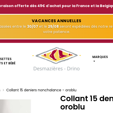
vraison offerte dès 49€ d'achat pour la France et la Belgi
VACANCES ANNUELLES
ssées entre le
30/07
et le
25/08
seront expédiées dès notre ret
votre patience.
MARQUES
SETTES
S ET BÉBÉ
n
Collant 15 deniers nonchalance - oroblu
Collant 15 de
oroblu