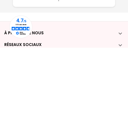
À PROPOS DE NOUS

RÉSEAUX SOCIAUX

COMPTE

POUR NOUS CONTACTER :

Desmazieres-Drino Tous droits réservés.