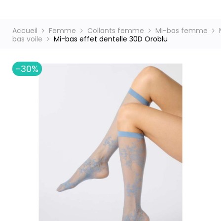
Accueil
Femme
Collants femme
Mi-bas femme
ct
bas voile
Mi-bas effet dentelle 30D Oroblu
-30%