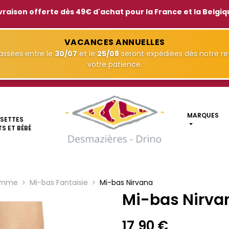
vraison offerte dès 49€ d'achat pour la France et la Belgi
VACANCES ANNUELLES
ssées entre le
30/07
et le
25/08
seront expédiées dès notre ret
votre patience.
MARQUES
SETTES
S ET BÉBÉ
emme
Mi-bas Fantaisie
Mi-bas Nirvana
Mi-bas Nirva
17,90 €