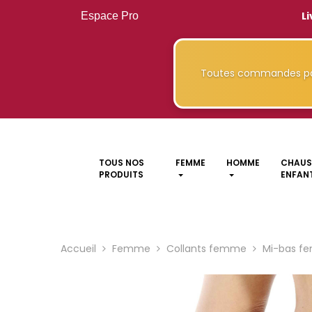
Li
Espace Pro
Toutes commandes pa
TOUS NOS
FEMME
HOMME
CHAUS
PRODUITS
ENFANT
Accueil
Femme
Collants femme
Mi-bas f