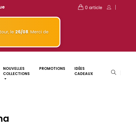
que
0 article
our, le
26/08
. Merci de
NOUVELLES
PROMOTIONS
IDÉES
COLLECTIONS
CADEAUX
na