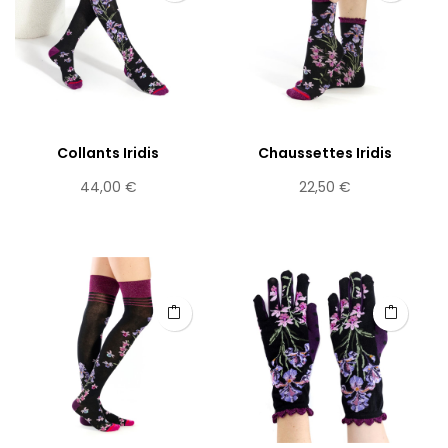
Collants Iridis
Chaussettes Iridis
Prix
Prix
44,00 €
22,50 €