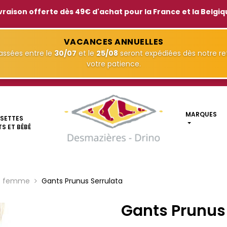
vraison offerte dès 49€ d'achat pour la France et la Belgi
VACANCES ANNUELLES
ssées entre le
30/07
et le
25/08
seront expédiées dès notre ret
votre patience.
MARQUES
SETTES
S ET BÉBÉ
s femme
Gants Prunus Serrulata
Gants Prunus