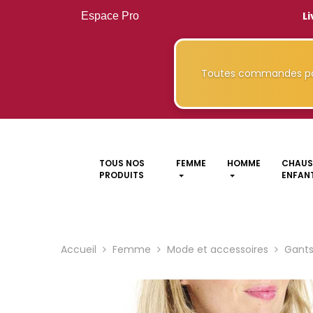
Li
Espace Pro
Toutes commandes pa
TOUS NOS
FEMME
HOMME
CHAUS
PRODUITS
ENFANT
Accueil
Femme
Mode et accessoires
Gant