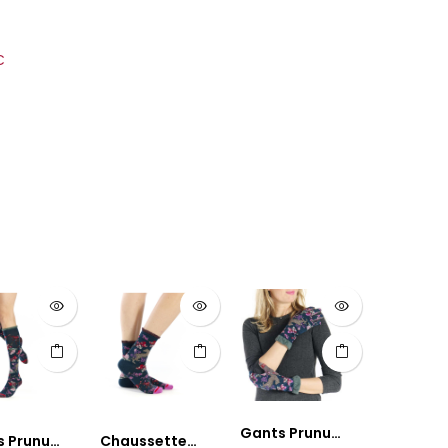
€
Gants Prunus
s Prunus
Chaussettes