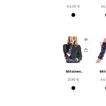
Pronus
Ser
Prix
Prix
44,00 €
24
Serrulata
Multicolore
Mitaines
Mit
Prunus
Pr
Prix
Prix
21,90 €
44
Serrulata
Ser
Multicolore