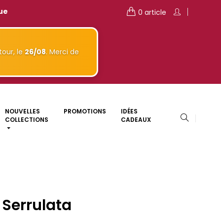
que
0 article
our, le
26/08
. Merci de
NOUVELLES
PROMOTIONS
IDÉES
COLLECTIONS
CADEAUX
 Serrulata