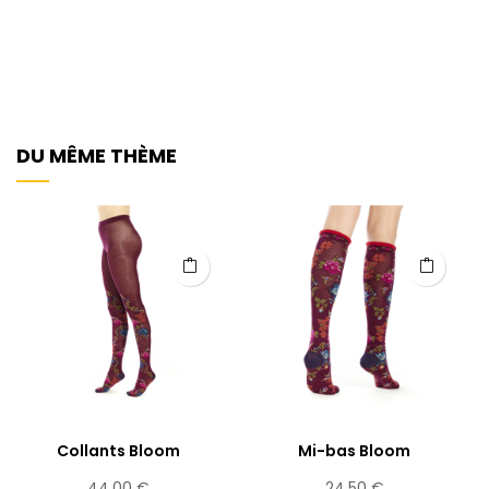
DU MÊME THÈME
Collants Bloom
Mi-bas Bloom
Prix
Prix
44,00 €
24,50 €