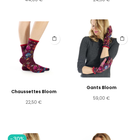
Gants Bloom
Chaussettes Bloom
Prix
59,00 €
Prix
22,50 €
-30%