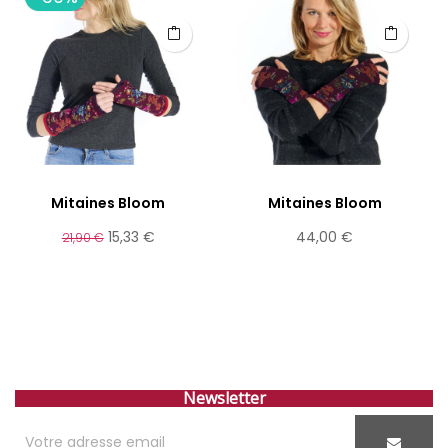
Mitaines Bloom
Mitaines Bloom
Prix
Prix
Prix
15,33 €
44,00 €
21,90 €
de
base
Newsletter