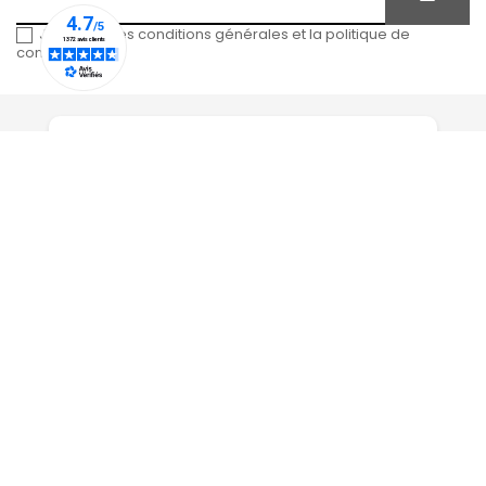
J'accepte les conditions générales et la politique de
confidentialité
Entreprise familiale
depuis 1815
À PROPOS DE NOUS

RÉSEAUX SOCIAUX
