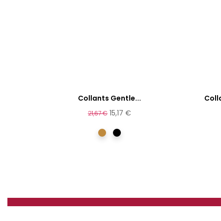
Collants Gentle...
Coll
15,17 €
21,67 €
camel
Noir