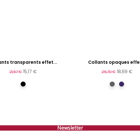
ants transparents effet...
Collants opaques effet
15,17 €
18,69 €
21,67 €
26,70 €
Noir
Gris
Violet
Newsletter