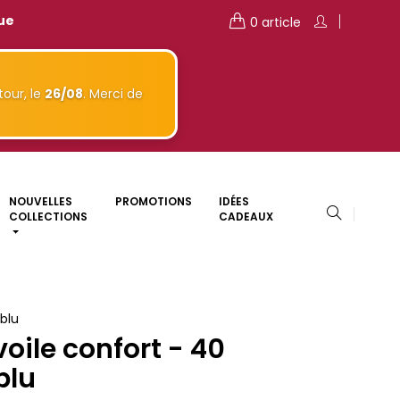
que
0 article
our, le
26/08
. Merci de
NOUVELLES
PROMOTIONS
IDÉES
COLLECTIONS
CADEAUX
oblu
oile confort - 40
blu