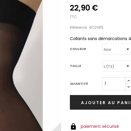
22,90 €
TTC
Référence : BC01415
Collants sans démarcations 4
COULEUR
TAILLE
QUANTITÉ
AJOUTER AU PANI
paiement sécurisé