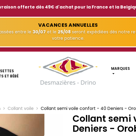
vraison offerte dès 49€ d'achat pour la France et la Belgi
VACANCES ANNUELLES
ssées entre le
30/07
et le
25/08
seront expédiées dès notre ret
votre patience.
MARQUES
SETTES
S ET BÉBÉ
n
Collant voile
Collant semi voile confort - 40 Deniers - Or
Collant semi v
Deniers - Oro