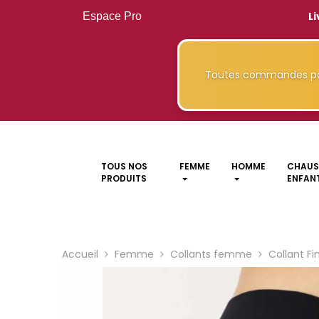
Li
Espace Pro
Toutes commandes pa
TOUS NOS
FEMME
HOMME
CHAUS
PRODUITS
ENFANT
Accueil
Femme
Collants femme
Collant Fi