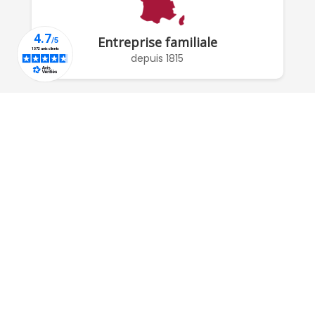
Entreprise familiale
depuis 1815
À PROPOS DE NOUS

RÉSEAUX SOCIAUX

COMPTE

POUR NOUS CONTACTER :
