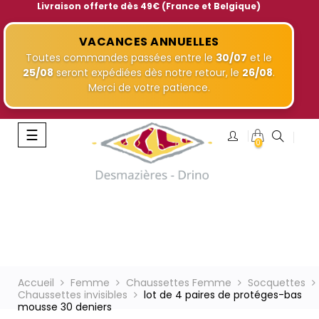
Livraison offerte dès 49€ (France et Belgique)
VACANCES ANNUELLES
Toutes commandes passées entre le
30/07
et le
25/08
seront expédiées dès notre retour, le
26/08
.
Merci de votre patience.
Basculer
☰
0
la
navigation
Accueil
Femme
Chaussettes Femme
Socquettes
Chaussettes invisibles
lot de 4 paires de protéges-bas
mousse 30 deniers