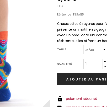
TTC
Référence : FILRAN5
Chaussettes à rayures pour 
présente un motif en zigzag m
avec un bord-côte uni contra
résistante, elles offrent un b
TAILLE
QUANTITÉ
AJOUTER AU PANI
paiement sécurisé