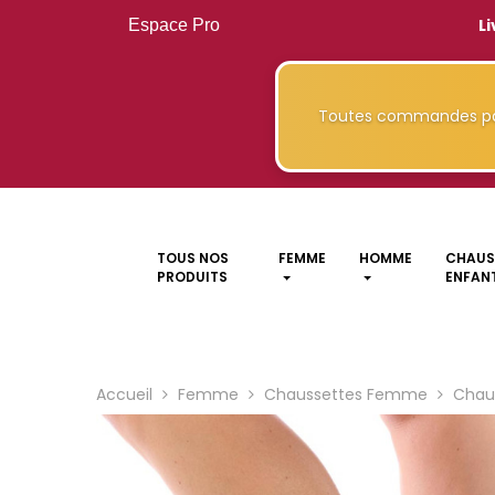
Li
Espace Pro
Toutes commandes pa
TOUS NOS
FEMME
HOMME
CHAUS
PRODUITS
ENFANT
Accueil
Femme
Chaussettes Femme
Chaus