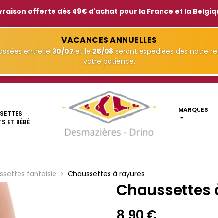
vraison offerte dès 49€ d'achat pour la France et la Belgi
VACANCES ANNUELLES
ssées entre le
30/07
et le
25/08
seront expédiées dès notre ret
votre patience.
MARQUES
SETTES
S ET BÉBÉ
settes fantaisie
Chaussettes à rayures
Chaussettes 
8,90 €