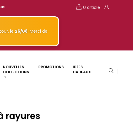
que
0 article
our, le
26/08
. Merci de
NOUVELLES
PROMOTIONS
IDÉES
COLLECTIONS
CADEAUX
à rayures