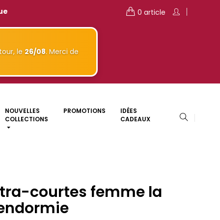
que
0 article
our, le
26/08
. Merci de
NOUVELLES
PROMOTIONS
IDÉES
COLLECTIONS
CADEAUX
ltra-courtes femme la
endormie