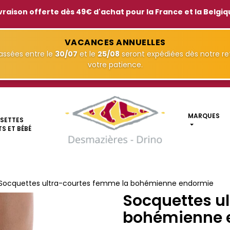
vraison offerte dès 49€ d'achat pour la France et la Belgi
VACANCES ANNUELLES
ssées entre le
30/07
et le
25/08
seront expédiées dès notre ret
votre patience.
MARQUES
SETTES
S ET BÉBÉ
Socquettes ultra-courtes femme la bohémienne endormie
Socquettes u
bohémienne 