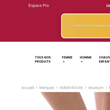
Li
Espace Pro
Toutes commandes pa
TOUS NOS
FEMME
HOMME
CHAUS
PRODUITS
ENFANT
Accueil
Marques
RUBAN ROUGE
Museum