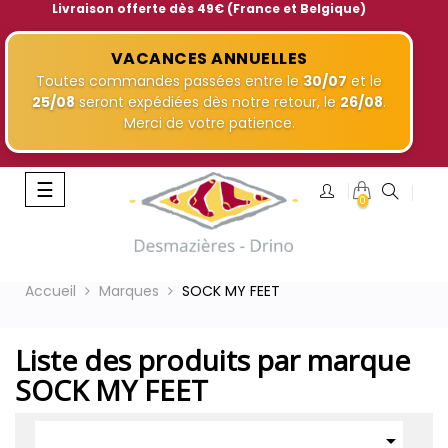
Livraison offerte dès 49€ (France et Belgique)
VACANCES ANNUELLES
Toutes commandes passées entre le
30/07
et le
25/08
seront expédiées dès notre retour, le
26/08
.
Merci de votre patience.
Basculer
☰
0
la
navigation
Accueil
Marques
SOCK MY FEET
Liste des produits par marque
SOCK MY FEET
