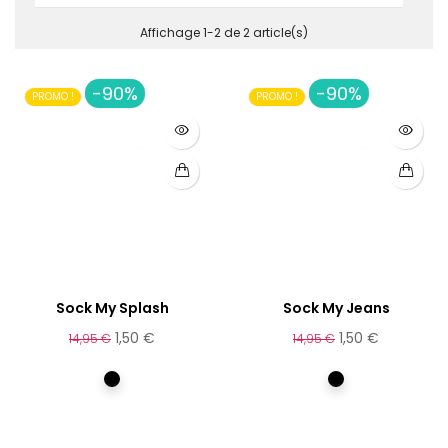
Affichage 1-2 de 2 article(s)
ct
-90%
-90%
PROMO !
PROMO !
Sock My Splash
Sock My Jeans
1,50 €
1,50 €
14,95 €
14,95 €
Multicolore
Multicolore