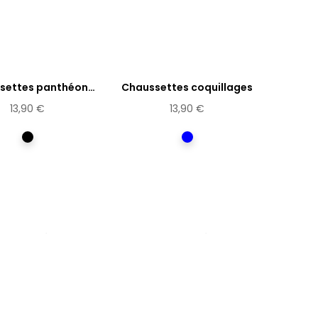
settes panthéon
Chaussettes coquillages
Frida...
13,90 €
13,90 €
Multicolore
Bleu