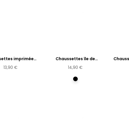
ettes imprimées
Chaussettes île de
Chausse
Estampe
Pacques...
13,90 €
14,90 €
Multicolore