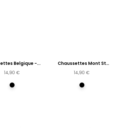
ttes Belgique -...
Chaussettes Mont St
Michel...
14,90 €
14,90 €
Multicolore
Multicolore