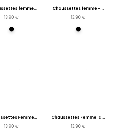
ssettes femme
Chaussettes femme -...
Sapphires
13,90 €
13,90 €
Multicolore
Multicolore
ssettes Femme
Chaussettes Femme la...
Ernst...
13,90 €
13,90 €