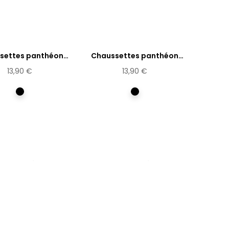
settes panthéon
Chaussettes panthéon
Olympe...
Rosa...
13,90 €
13,90 €
Multicolore
Multicolore