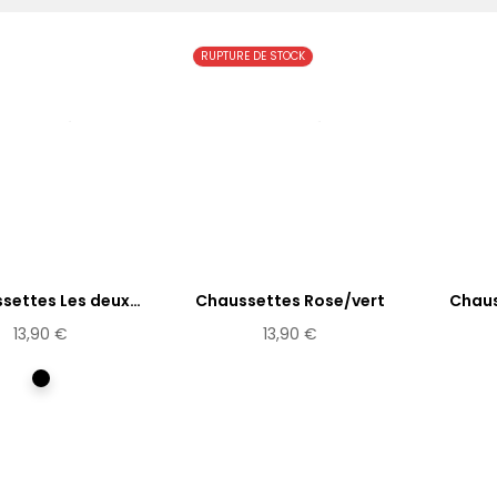
RUPTURE DE STOCK
settes Les deux
Chaussettes Rose/vert
Chaus
sœurs
13,90 €
13,90 €
Multicolore