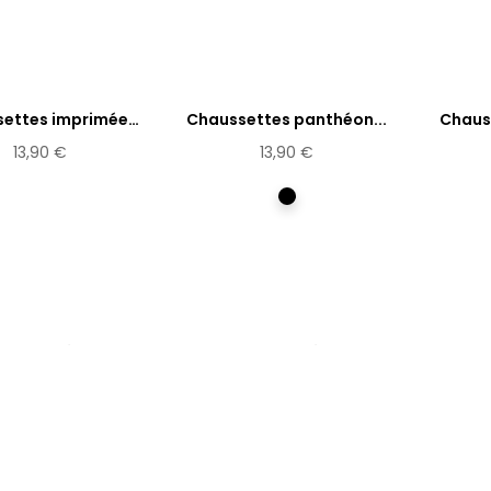
ettes imprimées
Chaussettes panthéon...
Chaus
Heidi
13,90 €
13,90 €
Multicolore