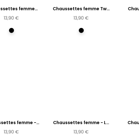
ssettes femme
Chaussettes femme Two
Chau
Femme...
or Three
13,90 €
13,90 €
Multicolore
Multicolore
settes femme -
Chaussettes femme - La
Chau
L'Ouïe...
vue...
13,90 €
13,90 €