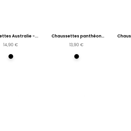
ttes Australie -...
Chaussettes panthéon
Chaus
Marie...
14,90 €
13,90 €
Multicolore
Multicolore