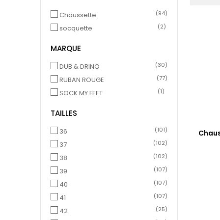
(94)
Chaussette
(2)
socquette
MARQUE
(30)
DUB & DRINO
(77)
RUBAN ROUGE
(1)
SOCK MY FEET
TAILLES
(101)
36
Chaus
(102)
37
(102)
38
(107)
39
(107)
40
(107)
41
(25)
42