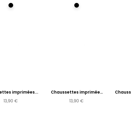
Multicolore
Multicolore
ttes imprimées...
Chaussettes imprimées
Chausse
Lhassa
13,90 €
13,90 €