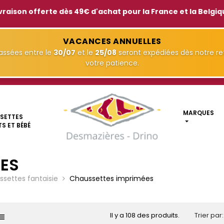
vraison offerte dès 49€ d'achat pour la France et la Belgi
VACANCES ANNUELLES
ssées entre le
30/07
et le
25/08
seront expédiées dès notre ret
votre patience.
MARQUES
SETTES
S ET BÉBÉ
ES
settes fantaisie
Chaussettes imprimées
Il y a 108 des produits.
Trier par: