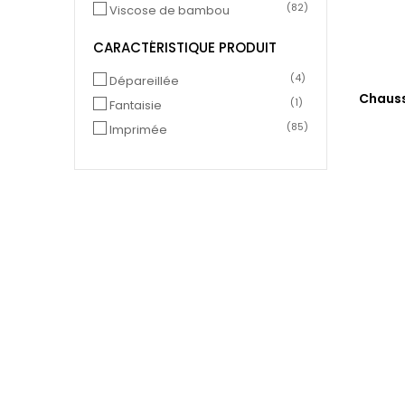
(82)
Viscose de bambou
CARACTÉRISTIQUE PRODUIT
(4)
Dépareillée
Chauss
(1)
Fantaisie
(85)
Imprimée