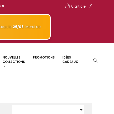
que
0 article
our, le
26/08
. Merci de
NOUVELLES
PROMOTIONS
IDÉES
COLLECTIONS
CADEAUX
