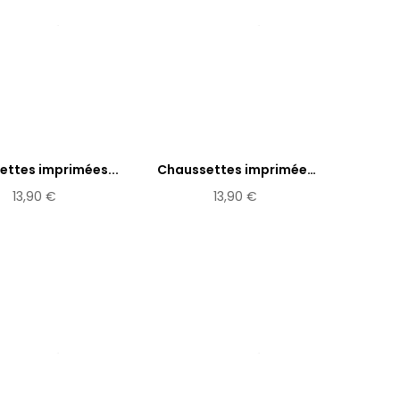
ttes imprimées...
Chaussettes imprimées
Radha
13,90 €
13,90 €