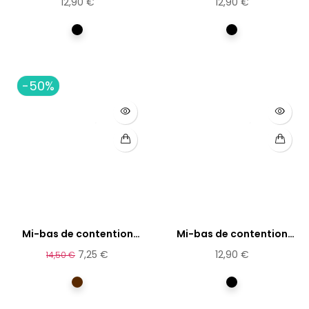
12,90 €
12,90 €
Noir
Noir
-50%
Mi-bas de contention
Mi-bas de contention
coton...
femme...
7,25 €
12,90 €
14,50 €
Marron
Noir