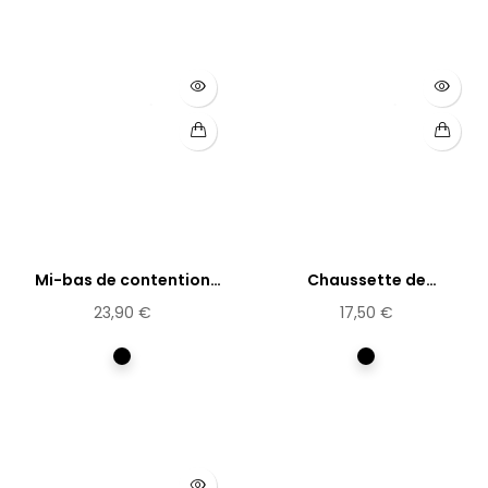
Mi-bas de contention
Chaussette de
coton
contention...
23,90 €
17,50 €
Noir
Noir