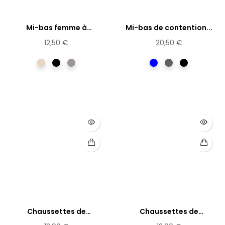
Mi-bas femme à
Mi-bas de contention...
compression...
12,50 €
20,50 €
daim
Noir
vison
Bleu
Gris
Noir
Chaussettes de
Chaussettes de
contention...
contention...