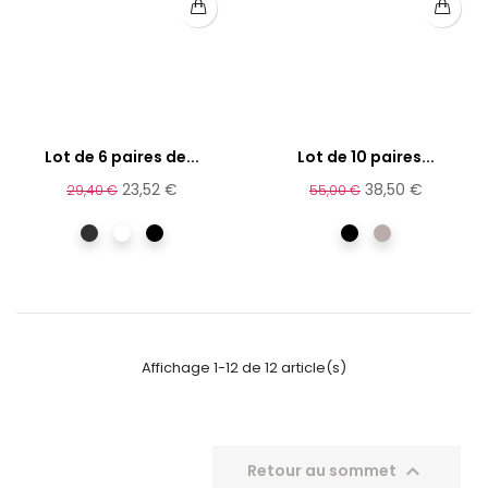
Lot de 6 paires de...
Lot de 10 paires...
23,52 €
38,50 €
29,40 €
55,00 €
anthracite
Assorti
Noir
Noir
Tourterelle
Affichage 1-12 de 12 article(s)

Retour au sommet