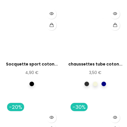
Socquette sport coton...
chaussettes tube coton...
4,90 €
3,50 €
Noir
anthracite
Beige
Marine
-20%
-30%