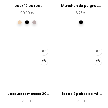
pack 10 paires
Manchon de poignet...
Chaussettes...
99,00 €
6,25 €
écru
Noir
Tourterelle
Noir
Socquette mousse 20
lot de 2 paires de mi-
deniers
bas...
7,50 €
3,90 €