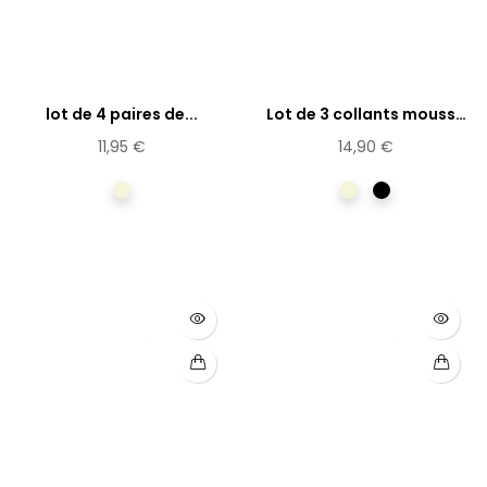
lot de 4 paires de...
Lot de 3 collants mousse
20...
11,95 €
14,90 €
Beige
Beige
Noir