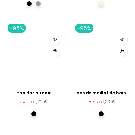
Noir
vison
Beige
-95%
-95%
top dos nu noir
bas de maillot de bain
noir
1,72 €
1,30 €
34,32 €
25,95 €
Noir
Noir